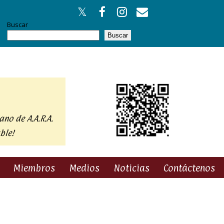
Buscar
Buscar
ano de A.A.R.A.
ble!
Miembros
Medios
Noticias
Contáctenos