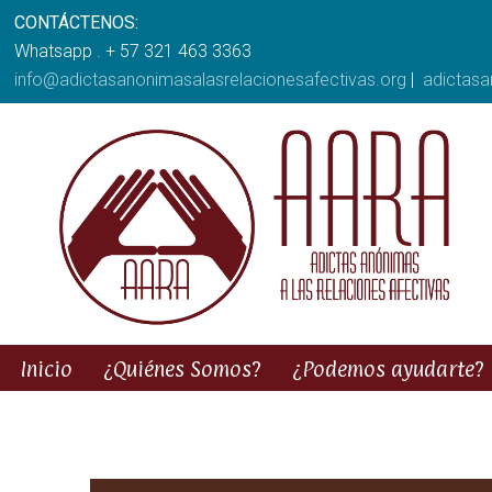
CONTÁCTENOS:
Whatsapp . + 57 321 463 3363
info@adictasanonimasalasrelacionesafectivas.org
|
adictas
Inicio
¿Quiénes Somos?
¿Podemos ayudarte?