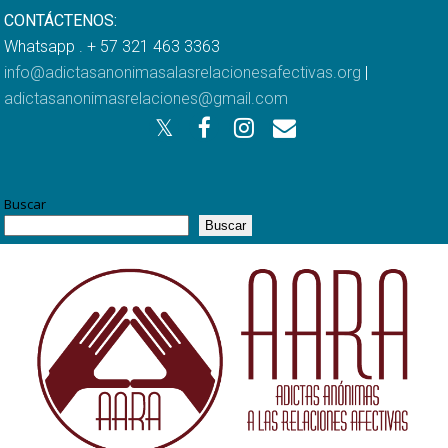
CONTÁCTENOS:
Whatsapp . + 57 321 463 3363
info@adictasanonimasalasrelacionesafectivas.org
|
adictasanonimasrelaciones@gmail.com
Buscar
Buscar