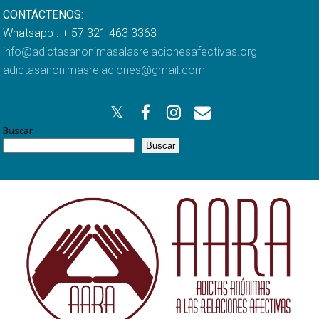
CONTÁCTENOS:
Whatsapp . + 57 321 463 3363
info@adictasanonimasalasrelacionesafectivas.org
|
adictasanonimasrelaciones@gmail.com
Buscar
Buscar