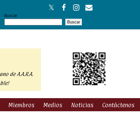
Buscar
Buscar
ano de A.A.R.A.
ble!
Miembros
Medios
Noticias
Contáctenos