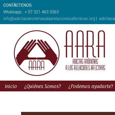
CONTÁCTENOS:
Whatsapp . + 57 321 463 3363
info@adictasanonimasalasrelacionesafectivas.org
|
adictas
Inicio
¿Quiénes Somos?
¿Podemos ayudarte?