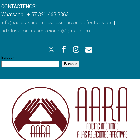
CONTÁCTENOS:
Whatsapp . + 57 321 463 3363
info@adictasanonimasalasrelacionesafectivas.org
|
adictasanonimasrelaciones@gmail.com
Buscar
Buscar