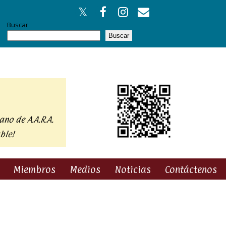
Buscar
Buscar
ano de A.A.R.A.
ble!
Miembros
Medios
Noticias
Contáctenos