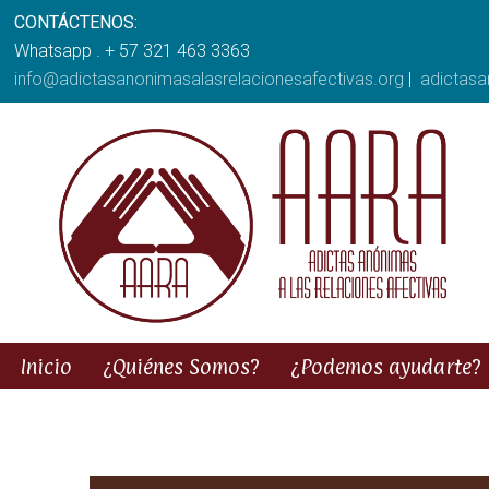
CONTÁCTENOS:
Whatsapp . + 57 321 463 3363
info@adictasanonimasalasrelacionesafectivas.org
|
adictas
Inicio
¿Quiénes Somos?
¿Podemos ayudarte?