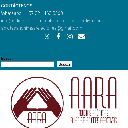
CONTÁCTENOS:
Whatsapp . + 57 321 463 3363
info@adictasanonimasalasrelacionesafectivas.org
|
adictasanonimasrelaciones@gmail.com
Buscar
Buscar