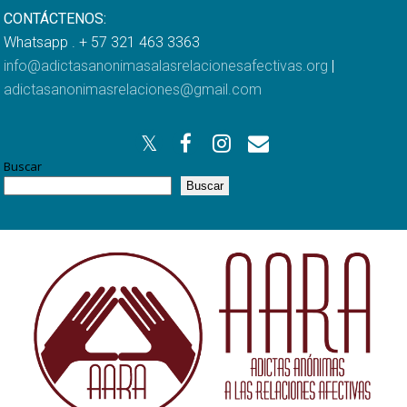
CONTÁCTENOS:
Whatsapp . + 57 321 463 3363
info@adictasanonimasalasrelacionesafectivas.org
|
adictasanonimasrelaciones@gmail.com
Buscar
Buscar